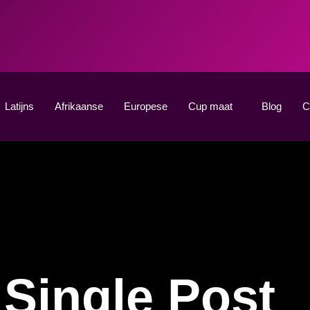
Latijns
Afrikaanse
Europese
Cup maat
Blog
C
Single Post