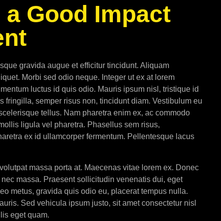
e a Good Impact
ent
sque gravida augue et efficitur tincidunt. Aliquam
iquet. Morbi sed odio neque. Integer ut ex at lorem
entum luctus id quis odio. Mauris ipsum nisl, tristique id
s fringilla, semper risus non, tincidunt diam. Vestibulum eu
, scelerisque tellus. Nam pharetra enim ex, ac commodo
ollis ligula vel pharetra. Phasellus sem risus,
pharetra ex id ullamcorper fermentum. Pellentesque lacus
s volutpat massa porta at. Maecenas vitae lorem ex. Donec
ec massa. Praesent sollicitudin venenatis dui, eget
leo metus, gravida quis odio eu, placerat tempus nulla.
ris. Sed vehicula ipsum justo, sit amet consectetur nisl
ulis eget quam.