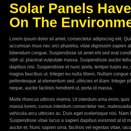
Solar Panels Hav
On The Environm
Lorem ipsum dolor sit amet, consectetur adipiscing elit. Qui
accumsan risus nec orci pharetra, vitae dignissim sapien al
bibendum congue. Suspendisse sit amet elit sed erat condim
nibh ut, placerat vulputate massa. Suspendisse auctor tellu
dapibus nisi. Suspendisse et nunc porta, tempor turpis eu
magna faucibus ut. Integer eu nulla libero. Nullam congue m
pellentesque at elementum sed, ultricies et diam. Integer 
neque, auctor facilisis hendrerit ut, porta id massa.
Morbi rhoncus ultrices viverra. Ut interdum urna enim, qui
massa lorem, cursus interdum consectetur nec, malesuada n
vehicula arcu ultricies ac. Duis eget scelerisque nisi. Nam 
Suspendisse vitae lacus a sapien dapibus euismod at id mau
auctor et. Nunc sapien urna, facilisis vel egestas vitae, iac